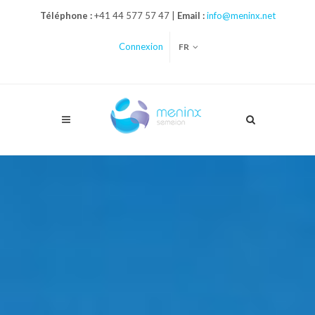
Téléphone :
+41 44 577 57 47 |
Email :
info@meninx.net
Connexion
FR