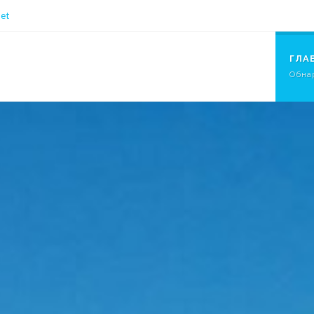
et
ГЛА
Обна