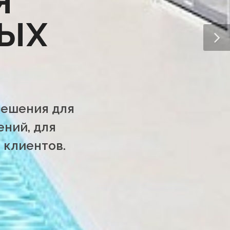
Я
НЫХ
решения для
ний, для
 клиентов.