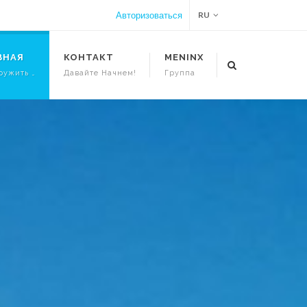
Авторизоваться
RU
ВНАЯ
КОНТАКТ
MENINX
ружить …
Давайте Начнем!
Группа